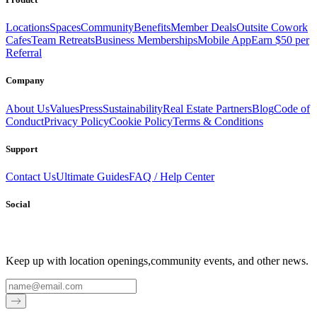
Locations
Spaces
Community
Benefits
Member Deals
Outsite Cowork
Cafes
Team Retreats
Business Memberships
Mobile App
Earn $50 per
Referral
Company
About Us
Values
Press
Sustainability
Real Estate Partners
Blog
Code of
Conduct
Privacy Policy
Cookie Policy
Terms & Conditions
Support
Contact Us
Ultimate Guides
FAQ / Help Center
Social
Keep up with location openings,
community events, and other news.
Email