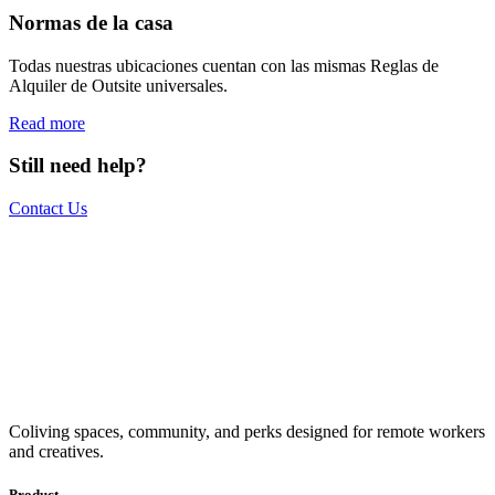
Normas de la casa
Todas nuestras ubicaciones cuentan con las mismas Reglas de
Alquiler de Outsite universales.
Read more
Still need help?
Contact Us
The world is your office.
Join us.
Get access to a global network of work-friendly coliving spaces
Coliving spaces, community, and perks designed for remote workers
equipped with everything you need to be comfortable and
and creatives.
productive.
Book a Stay
Become a Member
Product