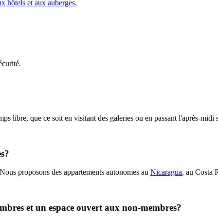
x hôtels et aux auberges
.
écurité.
ibre, que ce soit en visitant des galeries ou en passant l'après-midi s
es?
Nous proposons des appartements autonomes au
Nicaragua
, au Costa 
 membres et un espace ouvert aux non-membres?