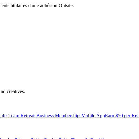
nts titulaires d'une adhésion Outsite.
nd creatives.
pped with everything you need to be comfortable and productive.
afes
Team Retreats
Business Memberships
Mobile App
Earn $50 per Ref