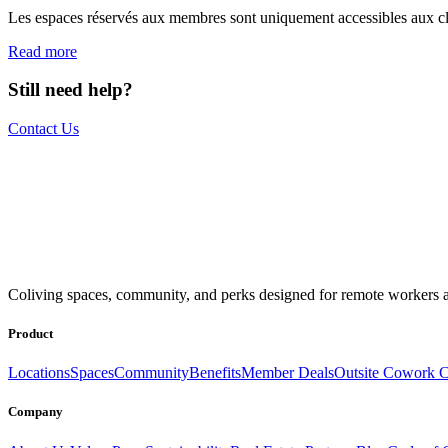
Les espaces réservés aux membres sont uniquement accessibles aux clie
Read more
Still need help?
Contact Us
The world is your office.
Join us.
Coliving spaces, community, and perks designed for remote workers a
Get access to a global network of work-friendly coliving spaces equi
Book a Stay
Become a Member
Product
Locations
Spaces
Community
Benefits
Member Deals
Outsite Cowork C
Company