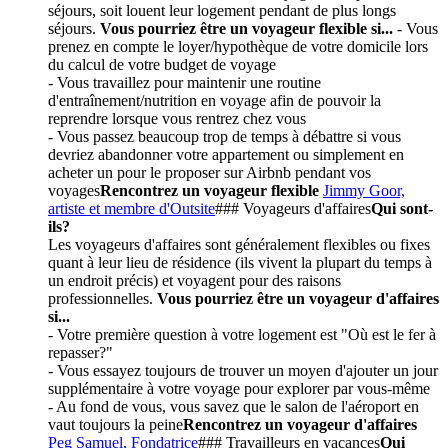
séjours, soit louent leur logement pendant de plus longs
séjours.
Vous pourriez être un voyageur flexible si...
- Vous
prenez en compte le loyer/hypothèque de votre domicile lors
du calcul de votre budget de voyage
- Vous travaillez pour maintenir une routine
d'entraînement/nutrition en voyage afin de pouvoir la
reprendre lorsque vous rentrez chez vous
- Vous passez beaucoup trop de temps à débattre si vous
devriez abandonner votre appartement ou simplement en
acheter un pour le proposer sur Airbnb pendant vos
voyages
Rencontrez un voyageur flexible
Jimmy Goor,
artiste et membre d'Outsite
‍### Voyageurs d'affaires
Qui sont-
ils?
Les voyageurs d'affaires sont généralement flexibles ou fixes
quant à leur lieu de résidence (ils vivent la plupart du temps à
un endroit précis) et voyagent pour des raisons
professionnelles.
Vous pourriez être un voyageur d'affaires
si...
- Votre première question à votre logement est "Où est le fer à
repasser?"
- Vous essayez toujours de trouver un moyen d'ajouter un jour
supplémentaire à votre voyage pour explorer par vous-même
- Au fond de vous, vous savez que le salon de l'aéroport en
vaut toujours la peine
Rencontrez un voyageur d'affaires
Peg Samuel, Fondatrice
### Travailleurs en vacances‍
Qui